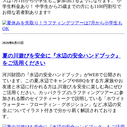
スは7月1日から小学生もご参加頂けるようになります。 小
学生料金あり！ 中学生から25歳までの方にも1100円割引で
お得な若者割あります!!
2026年6月15日
夏の川遊びを安全に『水辺の安全ハンドブック』
をご活用ください
河川財団の『水辺の安全ハンドブック』がWEBで公開され
ています。この夏,水辺でキャンプやBBQをする方,家族やお
友達と水辺に行かれる方は,川遊び,を安全に楽しむ為にぜひ
ご活用ください。カッパクラブ,の,ラフティングツアー,に参
加される際のセイフティートークで説明している「ホワイト
ウォーター・フローティン・グポジション」など,水辺の安
全,についてイラスト付きで分かり易く解説されておりま
す。